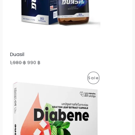
U
c
e
e
i
C
w
s
a
:
s
9
T
:
9
1
0
O
,
9
฿
N
8
.
Duasil
0
S
O
C
1,980
฿
990
฿
r
u
฿
A
i
r
.
P
Sale
g
r
L
i
e
R
n
n
E
a
t
O
l
p
p
r
D
r
i
i
c
U
c
e
e
i