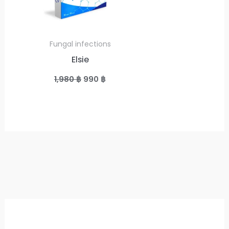
Fungal infections
Elsie
Original
Current
1,980
฿
990
฿
price
price
was:
is:
1,980 ฿.
990 ฿.