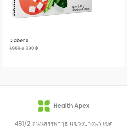
C
w
s
a
:
s
9
T
:
9
1
0
O
,
9
฿
N
8
.
Diabene
0
S
O
C
1,980
฿
990
฿
r
u
฿
A
i
r
.
g
r
L
i
e
n
n
E
a
t
l
p
p
r
r
i
i
c
Health Apex
c
e
e
i
w
s
481/2 ถนนสรรพาวุธ แขวงบางนา เขต
a
: