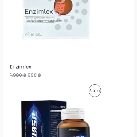
D
U
C
T
O
N
Enzimlex
S
O
C
1,980
฿
990
฿
r
u
A
i
r
P
Sale
g
r
L
i
e
R
n
n
E
a
t
O
l
p
p
r
D
r
i
i
c