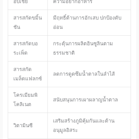
อบเชย
ความอยากอาหาร
สารสกัดขมิ้น
มีฤทธิ์ต้านการอักเสบ ปกป้องตับ
ชัน
อ่อน
สารสกัดบอ
กระตุ้นการผลิตอินซูลินตาม
ระเพ็ด
ธรรมชาติ
สารสกัด
ลดการดูดซึมน้ำตาลในลำไส้
เมล็ดแฟลกซ์
โครเมียมพิ
สนับสนุนการเผาผลาญน้ำตาล
โคลิเนต
เสริมสร้างภูมิคุ้มกันและต้าน
วิตามินซี
อนุมูลอิสระ