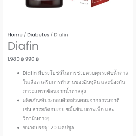
Home
/
Diabetes
/ Diafin
Diafin
Original
Current
1,980
฿
990
฿
price
price
Diafin มีประโยชน์ในการช่วยควบคุมระดับน้ำตาล
was:
is:
ในเลือด เสริมการทำงานของอินซูลิน และป้องกัน
1,980 ฿.
990 ฿.
ภาวะแทรกซ้อนจากน้ำตาลสูง
ผลิตภัณฑ์ประกอบด้วยส่วนผสมจากธรรมชาติ
เช่น สารสกัดอบเชย ขมิ้นชัน บอระเพ็ด และ
วิตามินต่างๆ
ขนาดบรรจุ : 20 แคปซูล